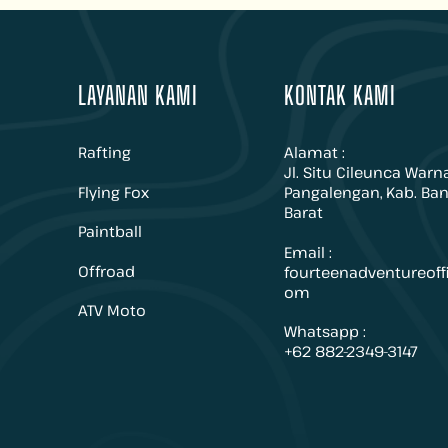
LAYANAN KAMI
KONTAK KAMI
Rafting
Alamat :
Jl. Situ Cileunca Warna
Flying Fox
Pangalengan, Kab. Ba
Barat
Paintball
Email :
Offroad
fourteenadventureoff
om
ATV Moto
Whatsapp :
+62 882-2349-3147