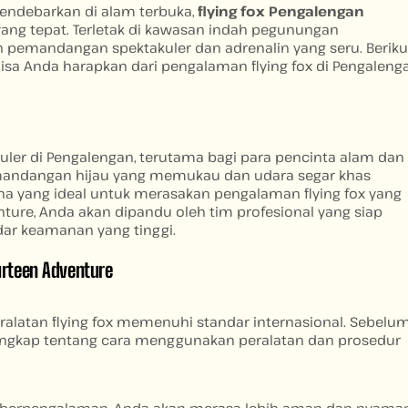
endebarkan di alam terbuka,
flying fox Pengalengan
yang tepat. Terletak di kawasan indah pegunungan
an pemandangan spektakuler dan adrenalin yang seru. Beriku
isa Anda harapkan dari pengalaman flying fox di Pengaleng
opuler di Pengalengan, terutama bagi para pencinta alam dan
mandangan hijau yang memukau dan udara segar khas
 yang ideal untuk merasakan pengalaman flying fox yang
ture, Anda akan dipandu oleh tim profesional yang siap
ar keamanan yang tinggi.
urteen Adventure
alatan flying fox memenuhi standar internasional. Sebelu
 lengkap tentang cara menggunakan peralatan dan prosedur
an berpengalaman, Anda akan merasa lebih aman dan nyama